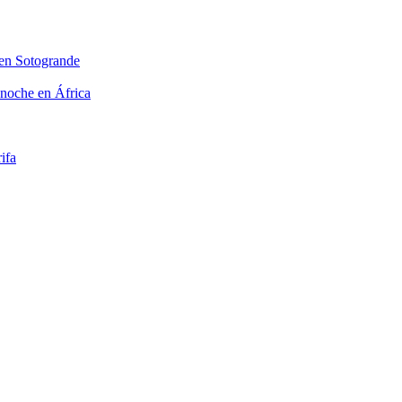
 en Sotogrande
 noche en África
ifa