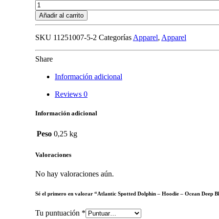
Atlantic
Spotted
Añadir al carrito
Dolphin
-
SKU
11251007-5-2
Categorías
Apparel
,
Apparel
Hoodie
-
Ocean
Share
Deep
Blue
Información adicional
cantidad
Reviews
0
Información adicional
Peso
0,25 kg
Valoraciones
No hay valoraciones aún.
Sé el primero en valorar “Atlantic Spotted Dolphin – Hoodie – Ocean Deep B
Tu puntuación
*