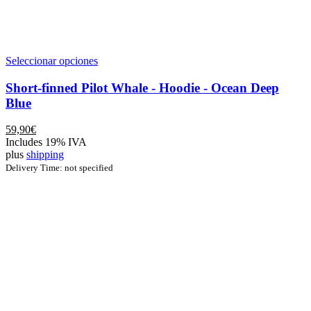
Este
Seleccionar opciones
producto
tiene
Short-finned Pilot Whale - Hoodie - Ocean Deep
múltiples
Blue
variantes.
Las
59,90
€
opciones
Includes 19% IVA
se
plus
shipping
pueden
Delivery Time: not specified
elegir
en
la
página
de
producto