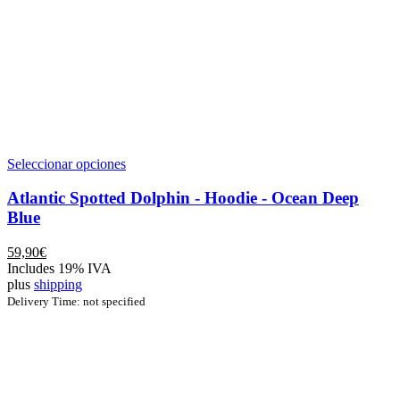
Este
Seleccionar opciones
producto
tiene
Atlantic Spotted Dolphin - Hoodie - Ocean Deep
múltiples
Blue
variantes.
Las
59,90
€
opciones
Includes 19% IVA
se
plus
shipping
pueden
Delivery Time: not specified
elegir
en
la
página
de
producto