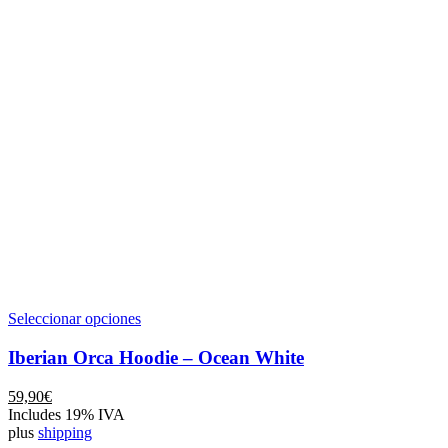
Este
Seleccionar opciones
producto
tiene
Iberian Orca Hoodie – Ocean White
múltiples
variantes.
59,90
€
Las
Includes 19% IVA
opciones
plus
shipping
se