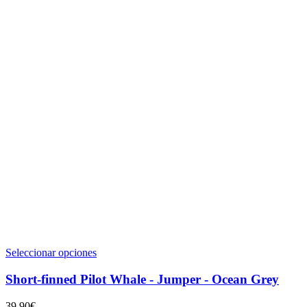
Este
Seleccionar opciones
producto
tiene
Short-finned Pilot Whale - Jumper - Ocean Grey
múltiples
variantes.
39,90
€