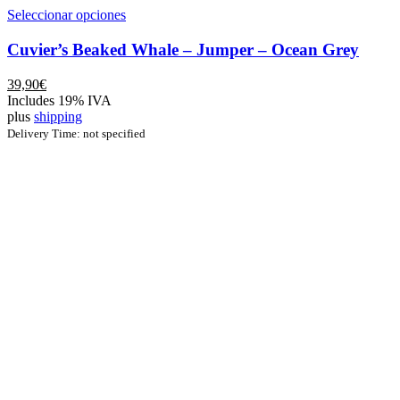
Este
Seleccionar opciones
producto
tiene
Cuvier’s Beaked Whale – Jumper – Ocean Grey
múltiples
variantes.
39,90
€
Las
Includes 19% IVA
opciones
plus
shipping
se
Delivery Time: not specified
pueden
elegir
en
la
página
de
producto