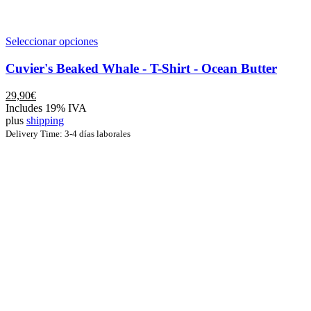
Este
Seleccionar opciones
producto
tiene
Cuvier's Beaked Whale - T-Shirt - Ocean Butter
múltiples
variantes.
29,90
€
Las
Includes 19% IVA
opciones
plus
shipping
se
Delivery Time: 3-4 días laborales
pueden
elegir
en
la
página
de
producto