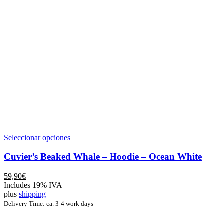
Este
Seleccionar opciones
producto
tiene
Cuvier’s Beaked Whale – Hoodie – Ocean White
múltiples
variantes.
59,90
€
Las
Includes 19% IVA
opciones
plus
shipping
se
Delivery Time: ca. 3-4 work days
pueden
elegir