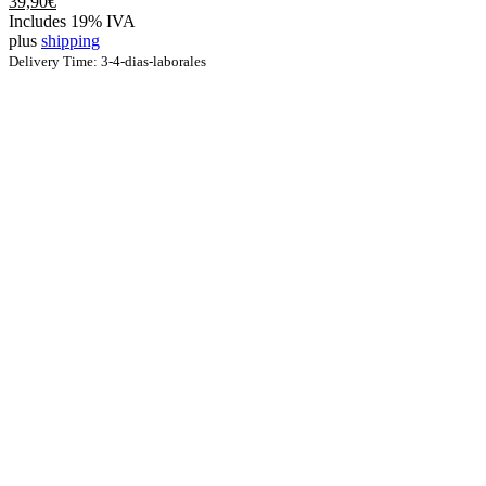
39,90
€
Las
Includes 19% IVA
opciones
plus
shipping
se
Delivery Time: 3-4-dias-laborales
pueden
elegir
en
la
página
de
producto