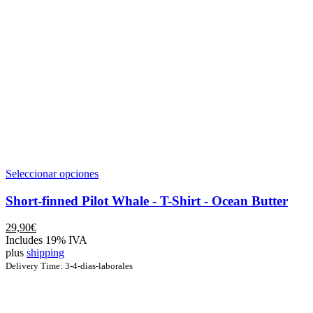
Este
Seleccionar opciones
producto
tiene
Short-finned Pilot Whale - T-Shirt - Ocean Butter
múltiples
variantes.
29,90
€
Las
Includes 19% IVA
opciones
plus
shipping
se
Delivery Time: 3-4-dias-laborales
pueden
elegir
en
la