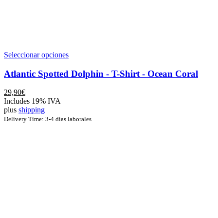
Este
Seleccionar opciones
producto
tiene
Atlantic Spotted Dolphin - T-Shirt - Ocean Coral
múltiples
variantes.
29,90
€
Las
Includes 19% IVA
opciones
plus
shipping
se
Delivery Time: 3-4 días laborales
pueden
elegir
en
la
página
de
producto