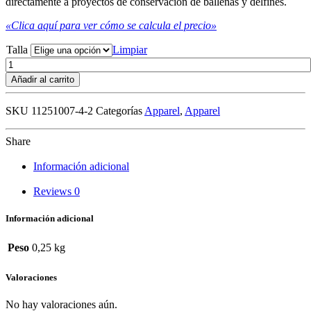
directamente a proyectos de conservación de ballenas y delfines.
«Clica aquí para ver cómo se calcula el precio»
Talla
Limpiar
Cuvier’s
Beaked
Añadir al carrito
Whale
–
SKU
11251007-4-2
Categorías
Apparel
,
Apparel
Jumper
–
Ocean
Share
Grey
cantidad
Información adicional
Reviews
0
Información adicional
Peso
0,25 kg
Valoraciones
No hay valoraciones aún.