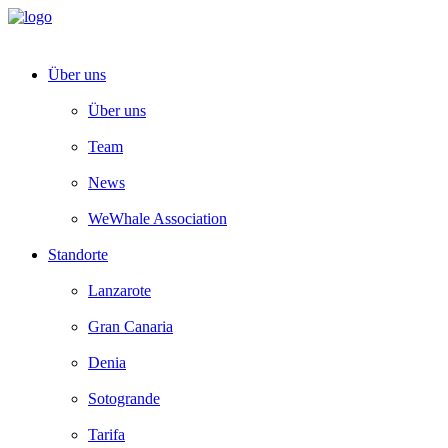
Über uns
Über uns
Team
News
WeWhale Association
Standorte
Lanzarote
Gran Canaria
Denia
Sotogrande
Tarifa