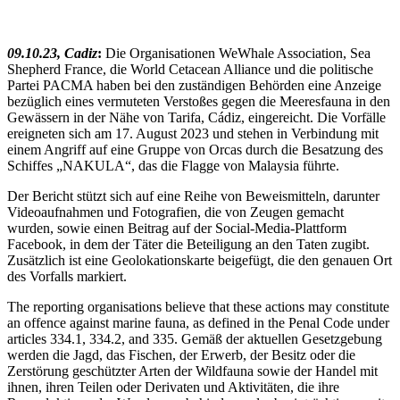
09.10.23, Cadiz
:
Die Organisationen WeWhale Association, Sea
Shepherd France, die World Cetacean Alliance und die politische
Partei PACMA haben bei den zuständigen Behörden eine Anzeige
bezüglich eines vermuteten Verstoßes gegen die Meeresfauna in den
Gewässern in der Nähe von Tarifa, Cádiz, eingereicht. Die Vorfälle
ereigneten sich am 17. August 2023 und stehen in Verbindung mit
einem Angriff auf eine Gruppe von Orcas durch die Besatzung des
Schiffes „NAKULA“, das die Flagge von Malaysia führte.
Der Bericht stützt sich auf eine Reihe von Beweismitteln, darunter
Videoaufnahmen und Fotografien, die von Zeugen gemacht
wurden, sowie einen Beitrag auf der Social-Media-Plattform
Facebook, in dem der Täter die Beteiligung an den Taten zugibt.
Zusätzlich ist eine Geolokationskarte beigefügt, die den genauen Ort
des Vorfalls markiert.
The reporting organisations believe that these actions may constitute
an offence against marine fauna, as defined in the Penal Code under
articles 334.1, 334.2, and 335. Gemäß der aktuellen Gesetzgebung
werden die Jagd, das Fischen, der Erwerb, der Besitz oder die
Zerstörung geschützter Arten der Wildfauna sowie der Handel mit
ihnen, ihren Teilen oder Derivaten und Aktivitäten, die ihre