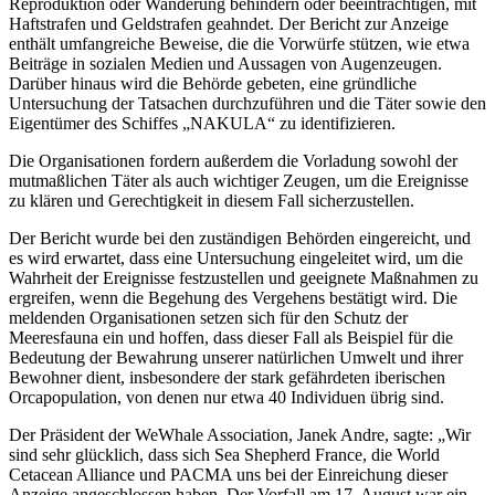
Reproduktion oder Wanderung behindern oder beeinträchtigen, mit
Haftstrafen und Geldstrafen geahndet. Der Bericht zur Anzeige
enthält umfangreiche Beweise, die die Vorwürfe stützen, wie etwa
Beiträge in sozialen Medien und Aussagen von Augenzeugen.
Darüber hinaus wird die Behörde gebeten, eine gründliche
Untersuchung der Tatsachen durchzuführen und die Täter sowie den
Eigentümer des Schiffes „NAKULA“ zu identifizieren.
Die Organisationen fordern außerdem die Vorladung sowohl der
mutmaßlichen Täter als auch wichtiger Zeugen, um die Ereignisse
zu klären und Gerechtigkeit in diesem Fall sicherzustellen.
Der Bericht wurde bei den zuständigen Behörden eingereicht, und
es wird erwartet, dass eine Untersuchung eingeleitet wird, um die
Wahrheit der Ereignisse festzustellen und geeignete Maßnahmen zu
ergreifen, wenn die Begehung des Vergehens bestätigt wird. Die
meldenden Organisationen setzen sich für den Schutz der
Meeresfauna ein und hoffen, dass dieser Fall als Beispiel für die
Bedeutung der Bewahrung unserer natürlichen Umwelt und ihrer
Bewohner dient, insbesondere der stark gefährdeten iberischen
Orcapopulation, von denen nur etwa 40 Individuen übrig sind.
Der Präsident der WeWhale Association, Janek Andre, sagte: „Wir
sind sehr glücklich, dass sich Sea Shepherd France, die World
Cetacean Alliance und PACMA uns bei der Einreichung dieser
Anzeige angeschlossen haben. Der Vorfall am 17. August war ein