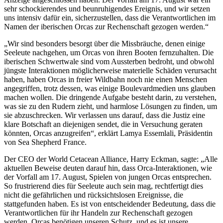
sehr schockierendes und beunruhigendes Ereignis, und wir setzen
uns intensiv dafür ein, sicherzustellen, dass die Verantwortlichen im
Namen der iberischen Orcas zur Rechenschaft gezogen werden.“
„Wir sind besonders besorgt über die Missbräuche, denen einige
Seeleute nachgehen, um Orcas von ihren Booten fernzuhalten. Die
iberischen Schwertwale sind vom Aussterben bedroht, und obwohl
jüngste Interaktionen möglicherweise materielle Schäden verursacht
haben, haben Orcas in freier Wildbahn noch nie einen Menschen
angegriffen, trotz dessen, was einige Boulevardmedien uns glauben
machen wollen. Die dringende Aufgabe besteht darin, zu verstehen,
was sie zu den Rudern zieht, und harmlose Lösungen zu finden, um
sie abzuschrecken. Wir verlassen uns darauf, dass die Justiz eine
klare Botschaft an diejenigen sendet, die in Versuchung geraten
könnten, Orcas anzugreifen“, erklärt Lamya Essemlali, Präsidentin
von Sea Shepherd France.
Der CEO der World Cetacean Alliance, Harry Eckman, sagte: „Alle
aktuellen Beweise deuten darauf hin, dass Orca-Interaktionen, wie
der Vorfall am 17. August, Spielen von jungen Orcas entsprechen.
So frustrierend dies für Seeleute auch sein mag, rechtfertigt dies
nicht die gefährlichen und rücksichtslosen Ereignisse, die
stattgefunden haben. Es ist von entscheidender Bedeutung, dass die
Verantwortlichen für ihr Handeln zur Rechenschaft gezogen
werden. Orcas benötigen unseren Schutz, und es ist unsere