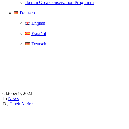
Iberian Orca Conservation Programm
Deutsch
English
Español
Deutsch
Aktualisierung zum Angriff
auf den vom Aussterben
bedrohten Iberischen Orca
Oktober 9, 2023
|
In
News
|
By
Janek Andre