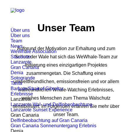
Unser Team
Über uns
Über uns
Team
News
Aufgrund der Motivation zur Erhaltung und zum
WeWhale Association
Standorte
Schutz der Wale hat sich das WeWhale-Team zur
Lanzarote
Initiierung eines einzigartigen Projektes
Gran Canaria
Denia
zusammengetan. Die Schaffung eines
Sotogrande
umweltfreundlichen, emissionsfreien und vor allem
Tarifa
Barbate/Strait of Gibraltar
walfreundlichen Whale-Watching Erlebnisses,
Erlebnisse
welches Menschen zum Thema Walschutz
Lanzarote
Lanzarote Wal- und Delfinbeobachtung
sensibilisiert. Im Folgenden erfahren Sie mehr über
Lanzarote Sunset Experience
unser Team.
Gran Canaria
Delfinbeobachtung auf Gran Canaria
Gran Canaria Sonnenuntergang Erlebnis
Denia