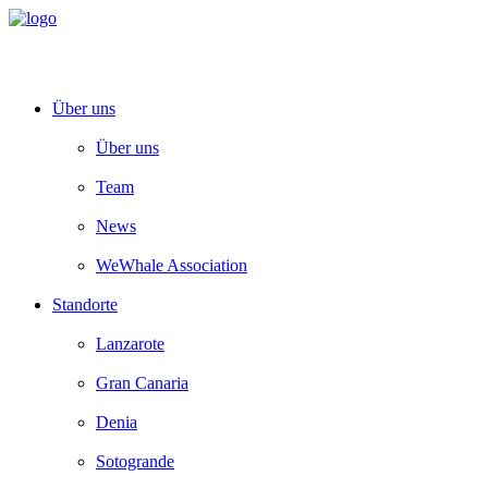
Über uns
Über uns
Team
News
WeWhale Association
Standorte
Lanzarote
Gran Canaria
Denia
Sotogrande