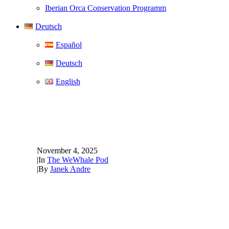
Iberian Orca Conservation Programm
Deutsch
Español
Deutsch
English
Die WeWhale Pod Folge 21 
Meeressäuger
November 4, 2025
|
In
The WeWhale Pod
|
By
Janek Andre