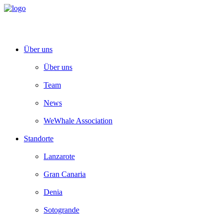
Über uns
Über uns
Team
News
WeWhale Association
Standorte
Lanzarote
Gran Canaria
Denia
Sotogrande