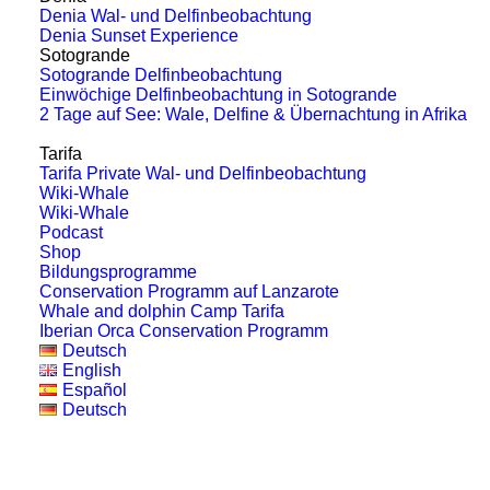
Denia Wal- und Delfinbeobachtung
Denia Sunset Experience
Sotogrande
Sotogrande Delfinbeobachtung
Einwöchige Delfinbeobachtung in Sotogrande
2 Tage auf See: Wale, Delfine & Übernachtung in Afrika
Das Pelagos-Schutzgebiet:
Tarifa
Schutz von Walen und Delfinen
Tarifa Private Wal- und Delfinbeobachtung
im Mittelmeer
Wiki-Whale
Wiki-Whale
Podcast
Sind sie planen a Wal oder Delphin
Shop
Bildungsprogramme
Beobachtung Reise? Sie sind
Conservation Programm auf Lanzarote
wahrscheinlich denken über zu gehen…
Whale and dolphin Camp Tarifa
Iberian Orca Conservation Programm
Deutsch
English
by Alice Briola
Español
Deutsch