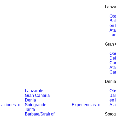
Lanza
Obs
Bal
en 
Ata
Lan
Gran 
Obs
Del
Can
Ata
Can
Denia
Lanzarote
Obs
Gran Canaria
Bal
Denia
en 
caciones
Sotogrande
Experiencias
Ata
Tarifa
Barbate/Strait of
Sotog