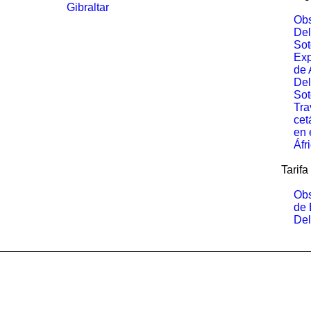
Gibraltar
Obs
Del
Sot
Exp
de 
Del
Sot
Tra
cet
en 
Áfr
Tarifa
Obs
de 
Del