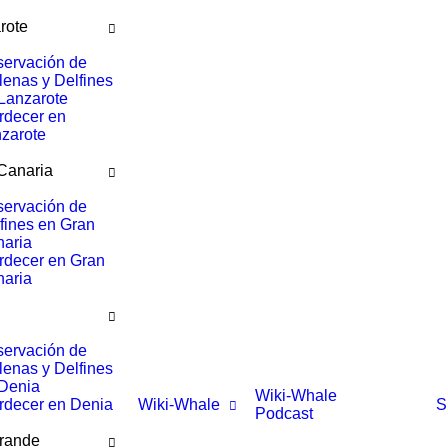
rote
ervación de
lenas y Delfines
Lanzarote
rdecer en
zarote
Canaria
ervación de
fines en Gran
aria
rdecer en Gran
aria
ervación de
lenas y Delfines
Denia
Wiki-Whale
rdecer en Denia
Wiki-Whale
S
Podcast
rande