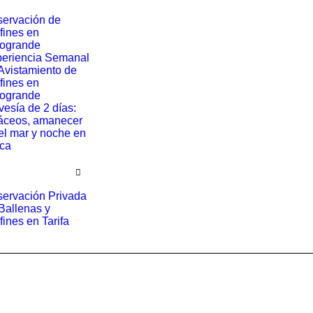
ervación de
fines en
ogrande
eriencia Semanal
Avistamiento de
fines en
ogrande
vesía de 2 días:
áceos, amanecer
el mar y noche en
ica
ervación Privada
Ballenas y
fines en Tarifa