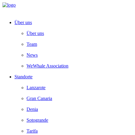
Über uns
Über uns
Team
News
WeWhale Association
Standorte
Lanzarote
Gran Canaria
Denia
Sotogrande
Tarifa