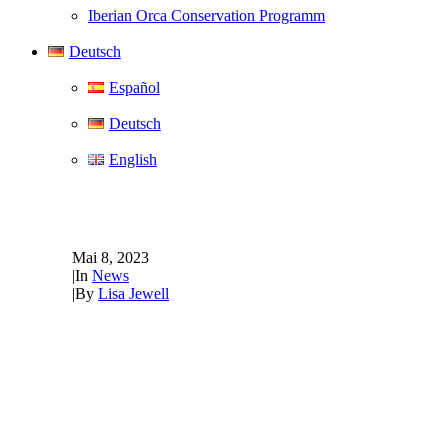
Iberian Orca Conservation Programm
Deutsch
Español
Deutsch
English
Die Zukunft der Wal- und 
Mai 8, 2023
|
In
News
|
By
Lisa Jewell