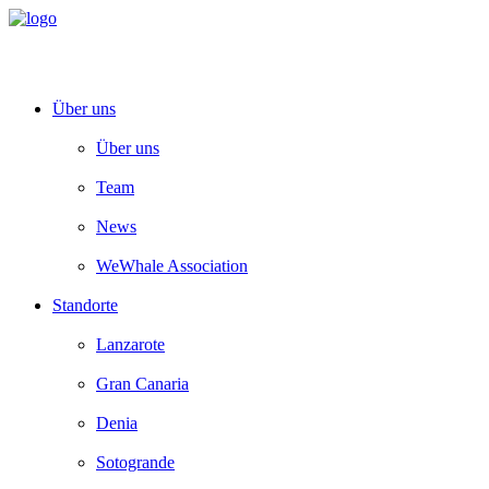
Über uns
Über uns
Team
News
WeWhale Association
Standorte
Lanzarote
Gran Canaria
Denia
Sotogrande