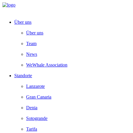
Über uns
Über uns
Team
News
WeWhale Association
Standorte
Lanzarote
Gran Canaria
Denia
Sotogrande
Tarifa