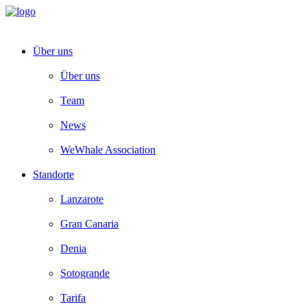
Über uns
Über uns
Team
News
WeWhale Association
Standorte
Lanzarote
Gran Canaria
Denia
Sotogrande
Tarifa