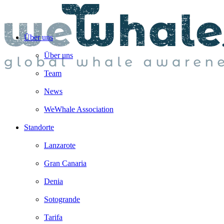
Über uns
Über uns
Team
News
WeWhale Association
Standorte
Lanzarote
Gran Canaria
Denia
Sotogrande
Tarifa