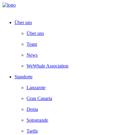
Über uns
Über uns
Team
News
WeWhale Association
Standorte
Lanzarote
Gran Canaria
Denia
Sotogrande
Tarifa