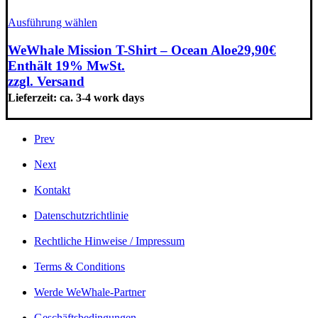
Dieses
Ausführung wählen
Produkt
weist
WeWhale Mission T-Shirt – Ocean Aloe
29,90
€
mehrere
Enthält 19% MwSt.
Varianten
zzgl.
Versand
auf.
Lieferzeit: ca. 3-4 work days
Die
Optionen
können
auf
Prev
der
Produktseite
Next
gewählt
werden
Kontakt
Datenschutzrichtlinie
Rechtliche Hinweise / Impressum
Terms & Conditions
Werde WeWhale-Partner
Geschäftsbedingungen