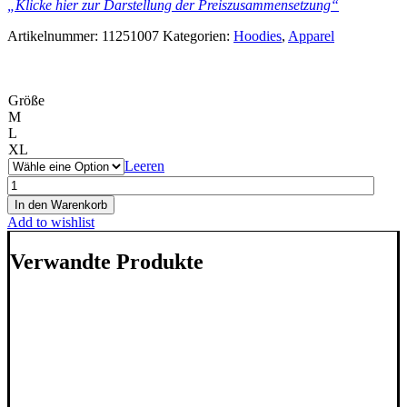
„Klicke hier zur Darstellung der Preiszusammensetzung“
Artikelnummer:
11251007
Kategorien:
Hoodies
,
Apparel
Größe
M
L
XL
Leeren
WeWhale
Mission
In den Warenkorb
Hoodie
Add to wishlist
-
Ocean
Verwandte Produkte
Deep
Blue
Menge