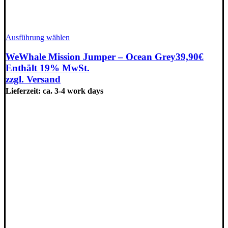
Dieses
Ausführung wählen
Produkt
weist
WeWhale Mission Jumper – Ocean Grey
39,90
€
mehrere
Enthält 19% MwSt.
Varianten
zzgl.
Versand
auf.
Lieferzeit: ca. 3-4 work days
Die
Optionen
können
auf
der
Produktseite
gewählt
werden