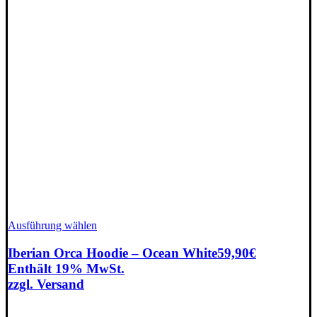
Dieses
Ausführung wählen
Produkt
weist
Iberian Orca Hoodie – Ocean White
59,90
€
mehrere
Enthält 19% MwSt.
Varianten
zzgl.
Versand
auf.
Die
Optionen