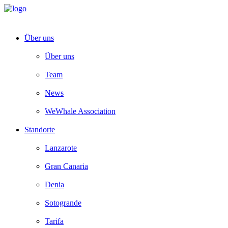
Über uns
Über uns
Team
News
WeWhale Association
Standorte
Lanzarote
Gran Canaria
Denia
Sotogrande
Tarifa