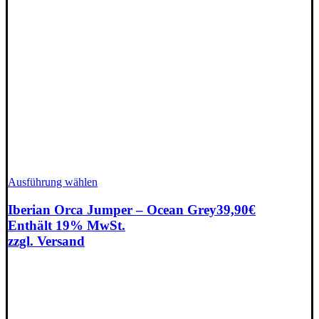
Dieses
Ausführung wählen
Produkt
weist
Iberian Orca Jumper – Ocean Grey
39,90
€
mehrere
Enthält 19% MwSt.
Varianten
zzgl.
Versand
auf.
Die
Optionen
können
auf
der