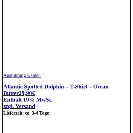
Dieses
Ausführung wählen
Produkt
weist
Atlantic Spotted Dolphin – T-Shirt – Ocean
mehrere
Butter
29,90
€
Varianten
Enthält 19% MwSt.
auf.
zzgl.
Versand
Die
Optionen
Lieferzeit: ca. 3-4 Tage
können
auf
der