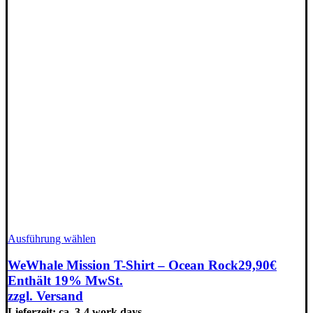
Dieses
Ausführung wählen
Produkt
weist
WeWhale Mission T-Shirt – Ocean Rock
29,90
€
mehrere
Enthält 19% MwSt.
Varianten
zzgl.
Versand
auf.
Lieferzeit: ca. 3-4 work days