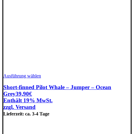
Dieses
Ausführung wählen
Produkt
weist
Short-finned Pilot Whale – Jumper – Ocean
mehrere
Grey
39,90
€
Varianten
Enthält 19% MwSt.
auf.
zzgl.
Versand
Die
Optionen
Lieferzeit: ca. 3-4 Tage
können
auf
der