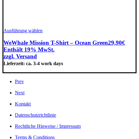
Dieses
Ausführung wählen
Produkt
weist
WeWhale Mission T-Shirt – Ocean Green
29,90
€
mehrere
Enthält 19% MwSt.
Varianten
zzgl.
Versand
auf.
Lieferzeit: ca. 3-4 work days
Die
Optionen
können
auf
Prev
der
Produktseite
Next
gewählt
werden
Kontakt
Datenschutzrichtlinie
Rechtliche Hinweise / Impressum
Terms & Conditions