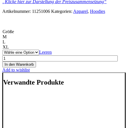
„Klicke hier zur Darstellung der Preiszusammensetzung“
Artikelnummer:
11251006
Kategorien:
Apparel
,
Hoodies
Größe
M
L
XL
Leeren
WeWhale
Mission
In den Warenkorb
Hoodie
Add to wishlist
-
Ocean
Verwandte Produkte
Green
Menge