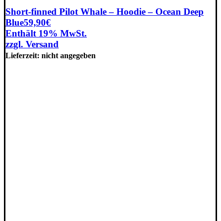
Produkt
weist
Short-finned Pilot Whale – Hoodie – Ocean Deep
mehrere
Blue
59,90
€
Varianten
Enthält 19% MwSt.
auf.
zzgl.
Versand
Die
Optionen
Lieferzeit: nicht angegeben
können
auf
der
Produktseite
gewählt
werden