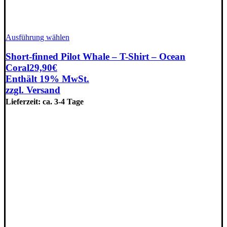
Dieses
Ausführung wählen
Produkt
weist
Short-finned Pilot Whale – T-Shirt – Ocean
mehrere
Coral
29,90
€
Varianten
Enthält 19% MwSt.
auf.
zzgl.
Versand
Die
Optionen
Lieferzeit: ca. 3-4 Tage
können
auf
der
Produktseite
gewählt
werden