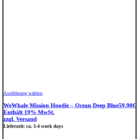
Dieses
Ausführung wählen
Produkt
weist
WeWhale Mission Hoodie – Ocean Deep Blue
59,90
€
mehrere
Enthält 19% MwSt.
Varianten
zzgl.
Versand
auf.
Lieferzeit: ca. 3-4 work days
Die
Optionen
können