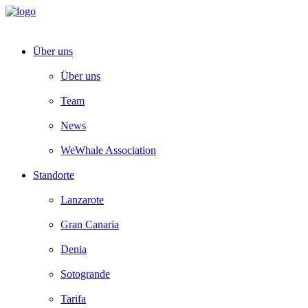
Über uns
Über uns
Team
News
WeWhale Association
Standorte
Lanzarote
Gran Canaria
Denia
Sotogrande
Tarifa