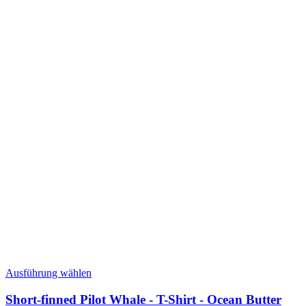
Dieses
Ausführung wählen
Produkt
weist
Short-finned Pilot Whale - T-Shirt - Ocean Butter