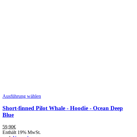
Dieses
Ausführung wählen
Produkt
weist
Short-finned Pilot Whale - Hoodie - Ocean Deep
mehrere
Blue
Varianten
auf.
59,90
€
Die
Enthält 19% MwSt.
Optionen