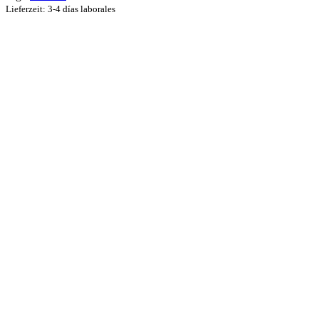
Optionen
Lieferzeit: 3-4 días laborales
können
auf
der
Produktseite
gewählt
werden