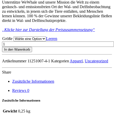
Unterstütze WeWhale und unsere Mission die Welt zu einem
geräusch- und emissionsfreien Ort der Wal- und Delfinbeobachtung
zu entwickeln, in jenem sich die Tiere entfalten, und Menschen
lernen können. 100 % der Gewinne unserer Bekleidungslinie fließen
direkt in Wal- und Delfinschutzprojekte.
„Klicke hier zur Darstellung der Preiszusammensetzung“
Größe
Leeren
Cuvier’s
Beaked
In den Warenkorb
Whale
–
Artikelnummer
11251007-4-1
Kategorien
Apparel
,
Uncategorized
Hoodie
–
Ocean
Share
Deep
Blue
Zusätzliche Informationen
Menge
Reviews
0
Zusätzliche Informationen
Gewicht
0,25 kg