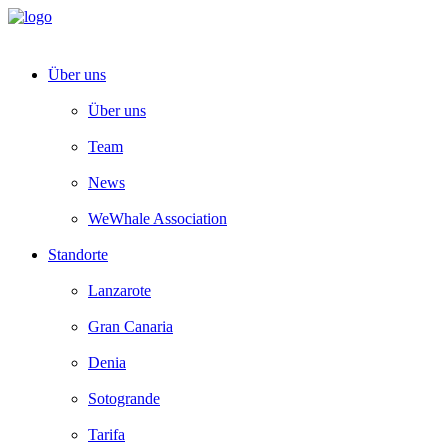
Über uns
Über uns
Team
News
WeWhale Association
Standorte
Lanzarote
Gran Canaria
Denia
Sotogrande
Tarifa