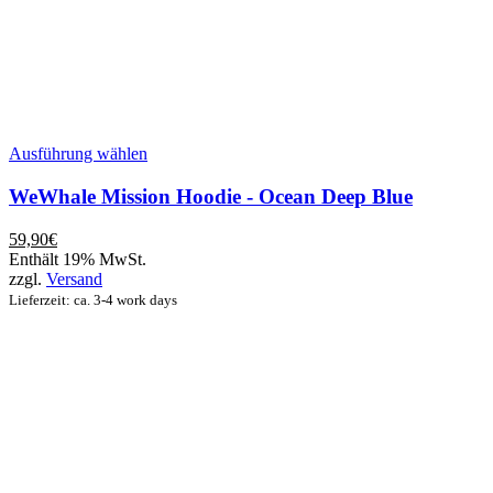
Dieses
Ausführung wählen
Produkt
weist
WeWhale Mission Hoodie - Ocean Deep Blue
mehrere
Varianten
59,90
€
auf.
Enthält 19% MwSt.
Die
zzgl.
Versand
Optionen
Lieferzeit: ca. 3-4 work days
können
auf
der
Produktseite
gewählt
werden