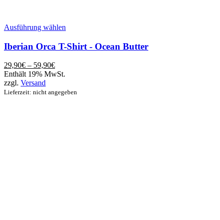
Dieses
Ausführung wählen
Produkt
weist
Iberian Orca T-Shirt - Ocean Butter
mehrere
Varianten
29,90
€
–
59,90
€
auf.
Enthält 19% MwSt.
Die
zzgl.
Versand
Optionen
Lieferzeit: nicht angegeben
können
auf
der
Produktseite
gewählt
werden