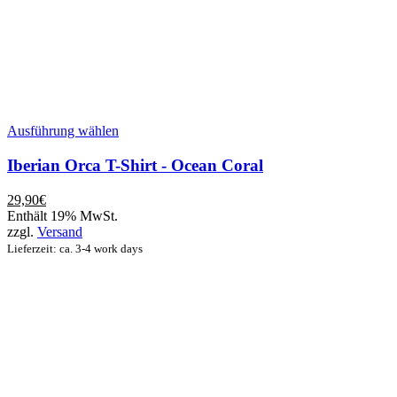
Dieses
Ausführung wählen
Produkt
weist
Iberian Orca T-Shirt - Ocean Coral
mehrere
Varianten
29,90
€
auf.
Enthält 19% MwSt.
Die
zzgl.
Versand
Optionen
Lieferzeit: ca. 3-4 work days
können
auf
der
Produktseite
gewählt
werden