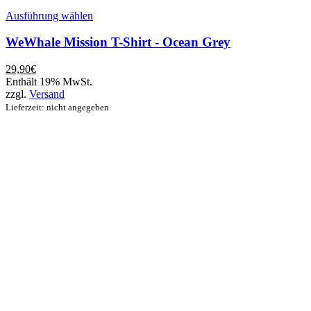
Dieses
Ausführung wählen
Produkt
weist
WeWhale Mission T-Shirt - Ocean Grey
mehrere
Varianten
29,90
€
auf.
Enthält 19% MwSt.
Die
zzgl.
Versand
Optionen
Lieferzeit: nicht angegeben
können
auf
der
Produktseite
gewählt
werden