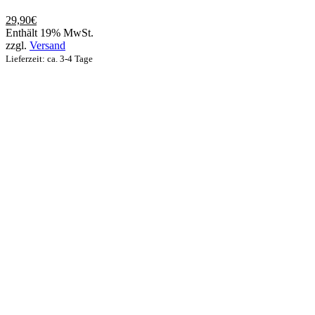
mehrere
Varianten
29,90
€
auf.
Enthält 19% MwSt.
Die
zzgl.
Versand
Optionen
Lieferzeit: ca. 3-4 Tage
können
auf
der
Produktseite
gewählt
werden