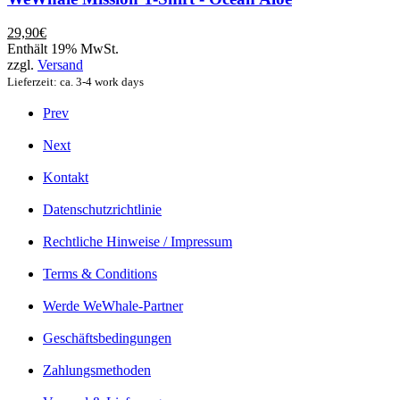
mehrere
Varianten
29,90
€
auf.
Enthält 19% MwSt.
Die
zzgl.
Versand
Optionen
Lieferzeit: ca. 3-4 work days
können
auf
Prev
der
Produktseite
Next
gewählt
werden
Kontakt
Datenschutzrichtlinie
Rechtliche Hinweise / Impressum
Terms & Conditions
Werde WeWhale-Partner
Geschäftsbedingungen
Zahlungsmethoden