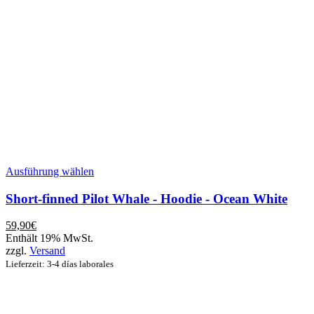
Dieses
Ausführung wählen
Produkt
weist
Short-finned Pilot Whale - Hoodie - Ocean White
mehrere
Varianten
59,90
€
auf.
Enthält 19% MwSt.
Die
zzgl.
Versand
Optionen
Lieferzeit: 3-4 días laborales
können
auf
der
Produktseite