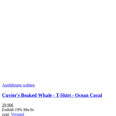
Dieses
Ausführung wählen
Produkt
weist
Cuvier's Beaked Whale - T-Shirt - Ocean Coral
mehrere
Varianten
29,90
€
auf.
Enthält 19% MwSt.
Die
zzgl.
Versand