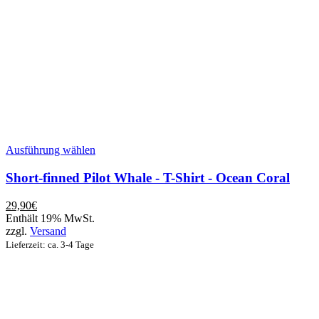
Dieses
Ausführung wählen
Produkt
weist
Short-finned Pilot Whale - T-Shirt - Ocean Coral
mehrere
Varianten
29,90
€
auf.
Enthält 19% MwSt.
Die
zzgl.
Versand
Optionen
Lieferzeit: ca. 3-4 Tage
können
auf
der
Produktseite
gewählt
werden