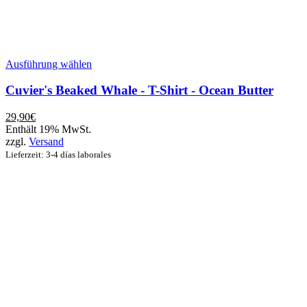
Dieses
Ausführung wählen
Produkt
weist
Cuvier's Beaked Whale - T-Shirt - Ocean Butter
mehrere
Varianten
29,90
€
auf.
Enthält 19% MwSt.
Die
zzgl.
Versand
Optionen
Lieferzeit: 3-4 días laborales
können
auf
der
Produktseite
gewählt
werden