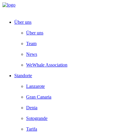
Über uns
Über uns
Team
News
WeWhale Association
Standorte
Lanzarote
Gran Canaria
Denia
Sotogrande
Tarifa