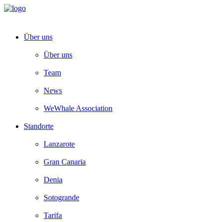
Über uns
Über uns
Team
News
WeWhale Association
Standorte
Lanzarote
Gran Canaria
Denia
Sotogrande
Tarifa