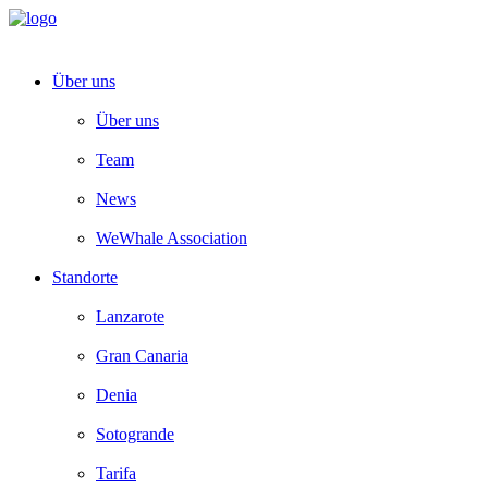
Über uns
Über uns
Team
News
WeWhale Association
Standorte
Lanzarote
Gran Canaria
Denia
Sotogrande
Tarifa