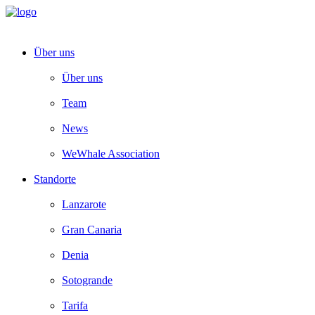
Über uns
Über uns
Team
News
WeWhale Association
Standorte
Lanzarote
Gran Canaria
Denia
Sotogrande
Tarifa