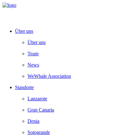
Über uns
Über uns
Team
News
WeWhale Association
Standorte
Lanzarote
Gran Canaria
Denia
Sotogrande