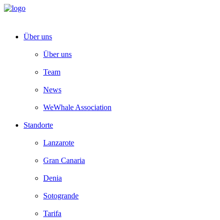
Über uns
Über uns
Team
News
WeWhale Association
Standorte
Lanzarote
Gran Canaria
Denia
Sotogrande
Tarifa