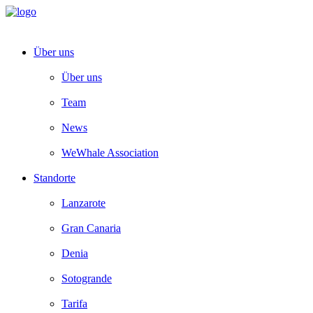
Über uns
Über uns
Team
News
WeWhale Association
Standorte
Lanzarote
Gran Canaria
Denia
Sotogrande
Tarifa