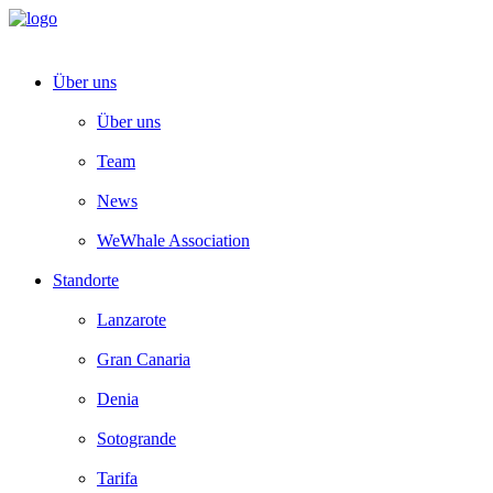
Über uns
Über uns
Team
News
WeWhale Association
Standorte
Lanzarote
Gran Canaria
Denia
Sotogrande
Tarifa