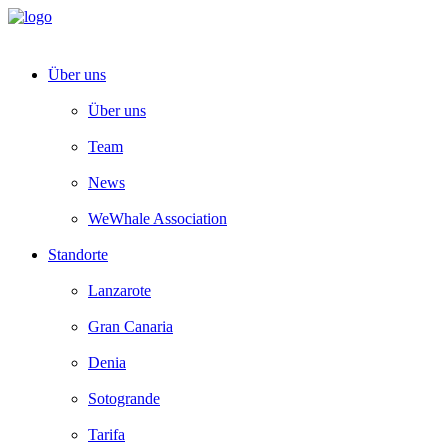
Über uns
Über uns
Team
News
WeWhale Association
Standorte
Lanzarote
Gran Canaria
Denia
Sotogrande
Tarifa