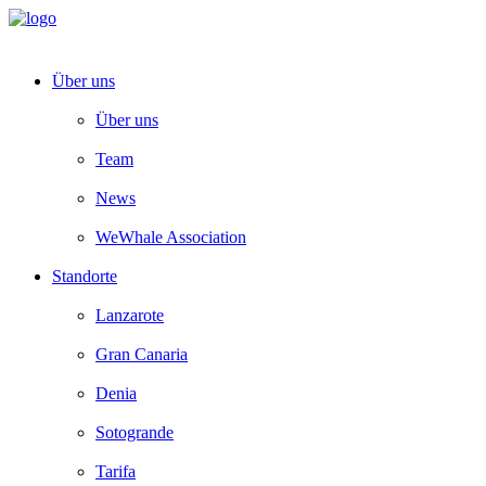
Über uns
Über uns
Team
News
WeWhale Association
Standorte
Lanzarote
Gran Canaria
Denia
Sotogrande
Tarifa