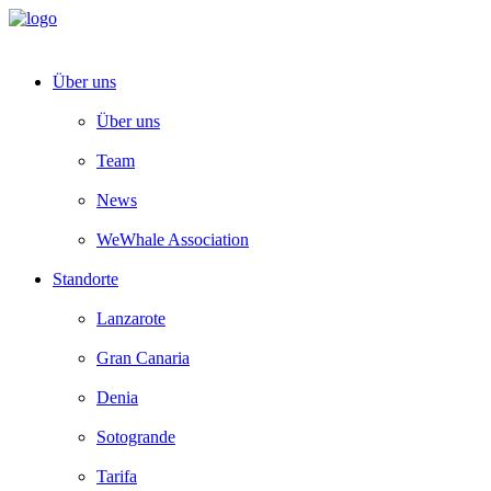
Über uns
Über uns
Team
News
WeWhale Association
Standorte
Lanzarote
Gran Canaria
Denia
Sotogrande
Tarifa