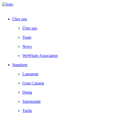
Über uns
Über uns
Team
News
WeWhale Association
Standorte
Lanzarote
Gran Canaria
Denia
Sotogrande
Tarifa