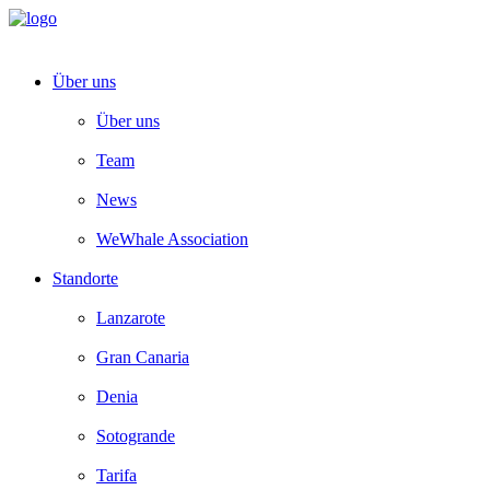
Über uns
Über uns
Team
News
WeWhale Association
Standorte
Lanzarote
Gran Canaria
Denia
Sotogrande
Tarifa