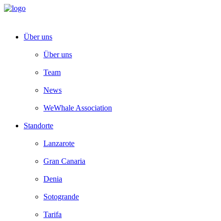
Über uns
Über uns
Team
News
WeWhale Association
Standorte
Lanzarote
Gran Canaria
Denia
Sotogrande
Tarifa