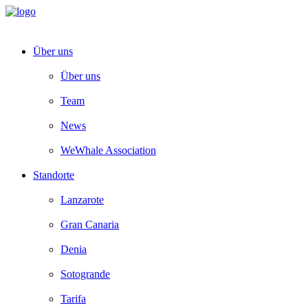
Über uns
Über uns
Team
News
WeWhale Association
Standorte
Lanzarote
Gran Canaria
Denia
Sotogrande
Tarifa