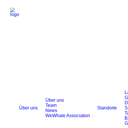
L
G
Über uns
D
Team
Über uns
Standorte
S
News
T
WeWhale Association
B
G