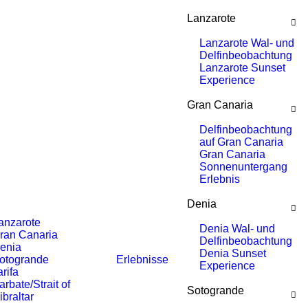
Lanzarote
Lanzarote Wal- und
Delfinbeobachtung
Lanzarote Sunset
Experience
Gran Canaria
Delfinbeobachtung
auf Gran Canaria
Gran Canaria
Sonnenuntergang
Erlebnis
Denia
anzarote
Denia Wal- und
ran Canaria
Delfinbeobachtung
enia
Denia Sunset
otogrande
Erlebnisse
Experience
arifa
arbate/Strait of
Sotogrande
ibraltar