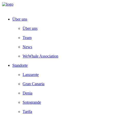
Über uns
Über uns
Team
News
WeWhale Association
Standorte
Lanzarote
Gran Canaria
Denia
Sotogrande
Tarifa