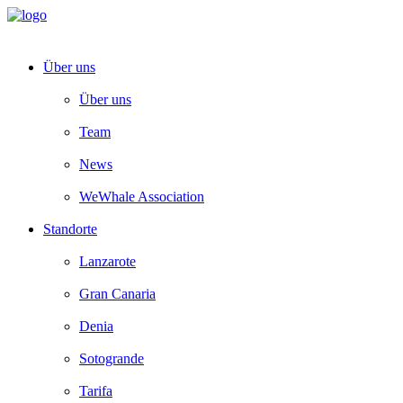
Über uns
Über uns
Team
News
WeWhale Association
Standorte
Lanzarote
Gran Canaria
Denia
Sotogrande
Tarifa