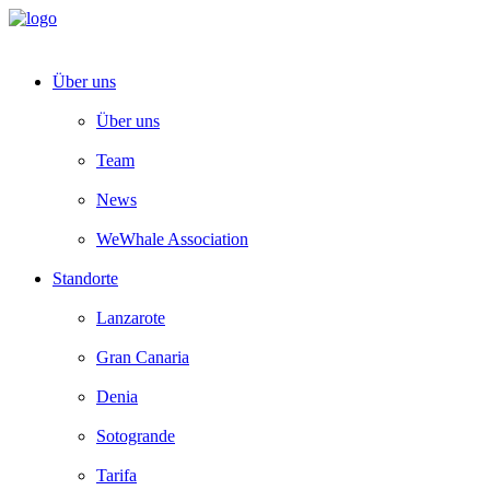
Über uns
Über uns
Team
News
WeWhale Association
Standorte
Lanzarote
Gran Canaria
Denia
Sotogrande
Tarifa