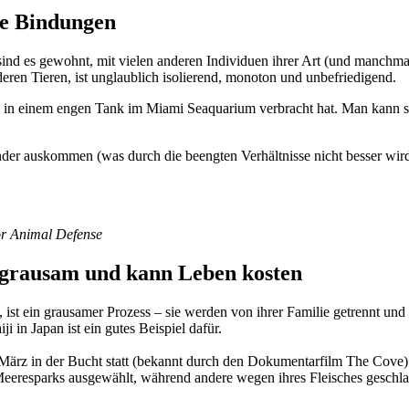
le Bindungen
nd es gewohnt, mit vielen anderen Individuen ihrer Art (und manchmal
deren Tieren, ist unglaublich isolierend, monoton und unbefriedigend.
ne in einem engen Tank im Miami Seaquarium verbracht hat. Man kann sic
ander auskommen (was durch die beengten Verhältnisse nicht besser wi
or Animal Defense
 grausam und kann Leben kosten
 ist ein grausamer Prozess – sie werden von ihrer Familie getrennt u
iji in Japan
ist ein gutes Beispiel dafür.
s März in der Bucht statt (bekannt durch den Dokumentarfilm The Cov
eeresparks ausgewählt, während andere wegen ihres Fleisches geschla