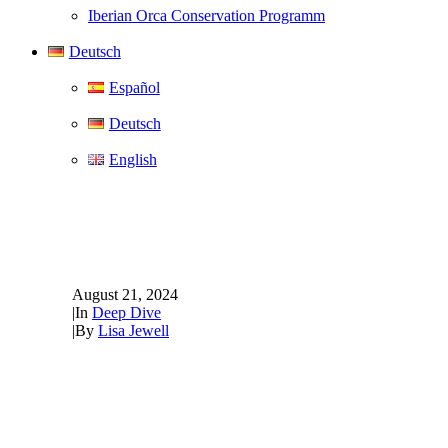
Iberian Orca Conservation Programm
Deutsch
Español
Deutsch
English
Gefangenschaft ist grausa
gehalten werden sollten.
August 21, 2024
|
In
Deep Dive
|
By
Lisa Jewell