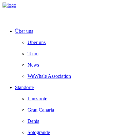
Über uns
Über uns
Team
News
WeWhale Association
Standorte
Lanzarote
Gran Canaria
Denia
Sotogrande