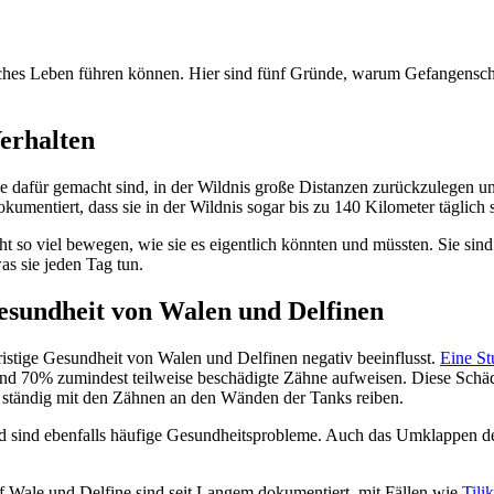
liches Leben führen können. Hier sind fünf Gründe, warum Gefangensch
Verhalten
die dafür gemacht sind, in der Wildnis große Distanzen zurückzulegen un
kumentiert, dass sie in der Wildnis sogar bis zu 140 Kilometer täglic
t so viel bewegen, wie sie es eigentlich könnten und müssten. Sie sin
as sie jeden Tag tun.
Gesundheit von Walen und Delfinen
istige Gesundheit von Walen und Delfinen negativ beeinflusst.
Eine St
70% zumindest teilweise beschädigte Zähne aufweisen. Diese Schäden
) ständig mit den Zähnen an den Wänden der Tanks reiben.
 sind ebenfalls häufige Gesundheitsprobleme. Auch das Umklappen d
 Wale und Delfine sind seit Langem dokumentiert, mit Fällen wie
Tili