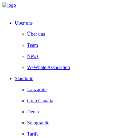
Über uns
Über uns
Team
News
WeWhale Association
Standorte
Lanzarote
Gran Canaria
Denia
Sotogrande
Tarifa