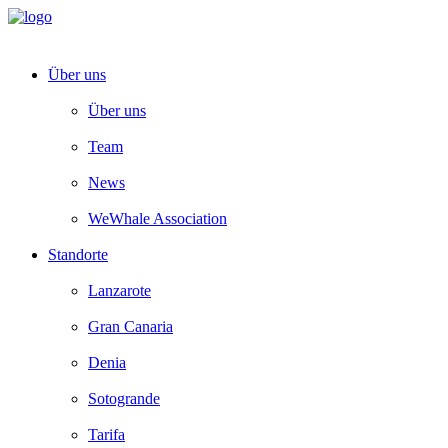
Über uns
Über uns
Team
News
WeWhale Association
Standorte
Lanzarote
Gran Canaria
Denia
Sotogrande
Tarifa