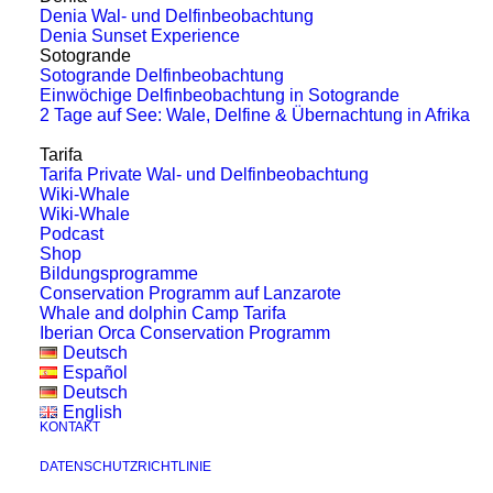
Der WeWhale Pod Episode 13 -
Denia Wal- und Delfinbeobachtung
Naomi Rose
Denia Sunset Experience
Sotogrande
Sotogrande Delfinbeobachtung
Unser Gast für diese Episode von The
Einwöchige Delfinbeobachtung in Sotogrande
2 Tage auf See: Wale, Delfine & Übernachtung in Afrika
WeWhale Pod ist Naomi Rose, leitende
Wissenschaftlerin…
Tarifa
Tarifa Private Wal- und Delfinbeobachtung
Wiki-Whale
Wiki-Whale
by Lisa Jewell
Podcast
Shop
Bildungsprogramme
Conservation Programm auf Lanzarote
Whale and dolphin Camp Tarifa
Iberian Orca Conservation Programm
Deutsch
Español
Deutsch
English
KONTAKT
DATENSCHUTZRICHTLINIE