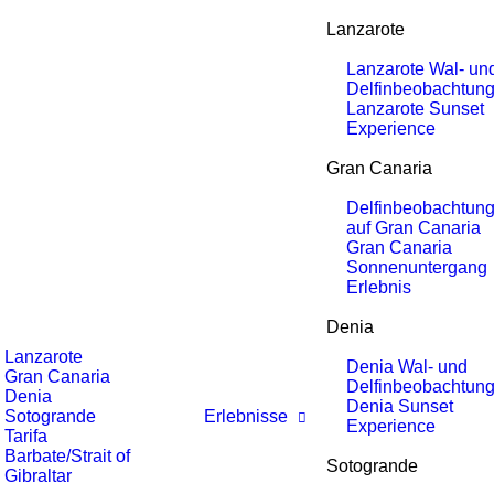
Lanzarote
Lanzarote Wal- un
Delfinbeobachtun
Lanzarote Sunset
Experience
Gran Canaria
Delfinbeobachtun
auf Gran Canaria
Gran Canaria
Sonnenuntergang
Erlebnis
Denia
Lanzarote
Denia Wal- und
Gran Canaria
Delfinbeobachtun
Denia
Denia Sunset
Sotogrande
Erlebnisse
Experience
Tarifa
Barbate/Strait of
Sotogrande
Gibraltar