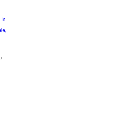
g
 in
le,
g