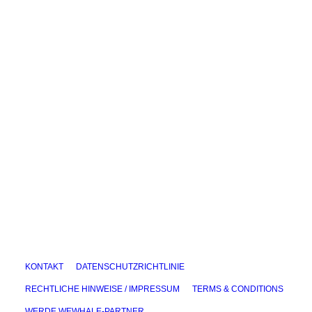
Tief eintauchen...in Narwale
Der Narwal (Monodon monoceros) ist ein mittelgroße
by Lisa Jewell
KONTAKT
DATENSCHUTZRICHTLINIE
RECHTLICHE HINWEISE / IMPRESSUM
TERMS & CONDITIONS
WERDE WEWHALE-PARTNER