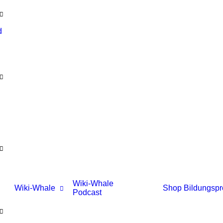
d
g
g
g
Wiki-Whale
Wiki-Whale
Shop
Bildungsp
Podcast