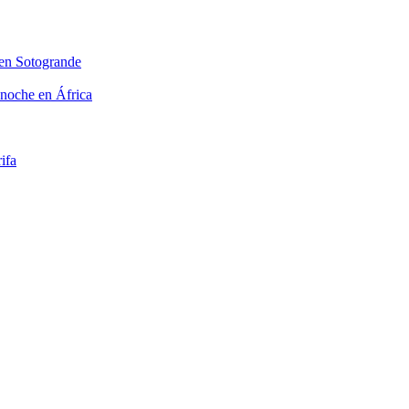
 en Sotogrande
 noche en África
ifa