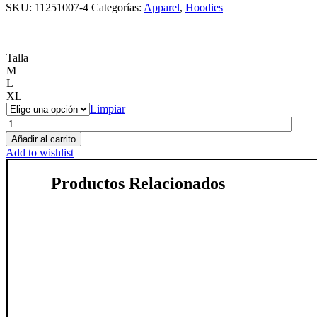
SKU:
11251007-4
Categorías:
Apparel
,
Hoodies
Talla
M
L
XL
Limpiar
Iberian
Orca
Añadir al carrito
Hoodie
Add to wishlist
–
Ocean
Productos Relacionados
Deep
Blue
cantidad