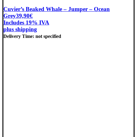
Cuvier’s Beaked Whale – Jumper – Ocean
Grey
39,90
€
Includes 19% IVA
plus
shipping
Delivery Time: not specified