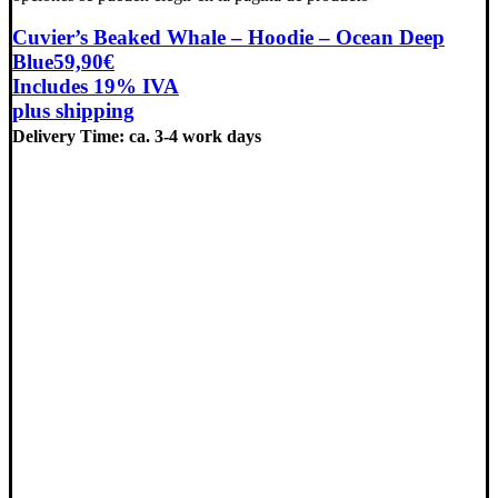
Cuvier’s Beaked Whale – Hoodie – Ocean Deep
Blue
59,90
€
Includes 19% IVA
plus
shipping
Delivery Time: ca. 3-4 work days