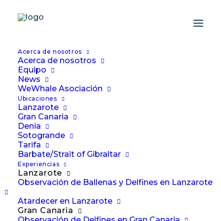
Acerca de nosotros
Acerca de nosotros
Equipo
News
WeWhale Asociación
Bahamas
Ubicaciones
Lanzarote
Gran Canaria
Denia
Sotogrande
Tarifa
Barbate/Strait of Gibraltar
Experiencias
Lanzarote
Observación de Ballenas y Delfines en Lanzarote
Atardecer en Lanzarote
Gran Canaria
Inmersión profunda... en
Observación de Delfines en Gran Canaria