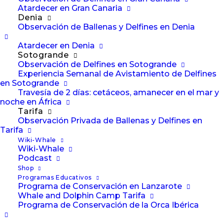
los delfines moteados del
Atardecer en Gran Canaria
Denia
Atlántico
Observación de Ballenas y Delfines en Denia
Rápidos nadadores que suelen estar
Atardecer en Denia
Sotogrande
activos en la superficie del océano,
Observación de Delfines en Sotogrande
los delfines moteados del…
Experiencia Semanal de Avistamiento de Delfines
en Sotogrande
Travesía de 2 días: cetáceos, amanecer en el mar y
noche en África
by Lisa Jewell
Tarifa
Observación Privada de Ballenas y Delfines en
Tarifa
Wiki-Whale
Wiki-Whale
Podcast
Shop
Programas Educativos
Programa de Conservación en Lanzarote
Whale and Dolphin Camp Tarifa
CONTACTO
Programa de Conservación de la Orca Ibérica
POLÍTICA DE PRIVACIDAD