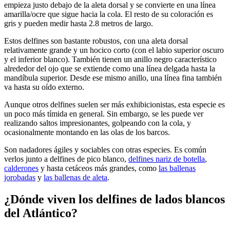
empieza justo debajo de la aleta dorsal y se convierte en una línea
amarilla/ocre que sigue hacia la cola. El resto de su coloración es
gris y pueden medir hasta 2.8 metros de largo.
Estos delfines son bastante robustos, con una aleta dorsal
relativamente grande y un hocico corto (con el labio superior oscuro
y el inferior blanco). También tienen un anillo negro característico
alrededor del ojo que se extiende como una línea delgada hasta la
mandíbula superior. Desde ese mismo anillo, una línea fina también
va hasta su oído externo.
Aunque otros delfines suelen ser más exhibicionistas, esta especie es
un poco más tímida en general. Sin embargo, se les puede ver
realizando saltos impresionantes, golpeando con la cola, y
ocasionalmente montando en las olas de los barcos.
Son nadadores ágiles y sociables con otras especies. Es común
verlos junto a delfines de pico blanco,
delfines nariz de botella
,
calderones
y hasta cetáceos más grandes, como
las ballenas
jorobadas
y
las ballenas de aleta
.
¿Dónde viven los delfines de lados blancos
del Atlántico?