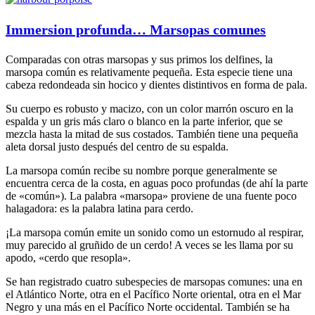
Immersion profunda… Marsopas comunes
Comparadas con otras marsopas y sus primos los delfines, la
marsopa común es relativamente pequeña. Esta especie tiene una
cabeza redondeada sin hocico y dientes distintivos en forma de pala.
Su cuerpo es robusto y macizo, con un color marrón oscuro en la
espalda y un gris más claro o blanco en la parte inferior, que se
mezcla hasta la mitad de sus costados. También tiene una pequeña
aleta dorsal justo después del centro de su espalda.
La marsopa común recibe su nombre porque generalmente se
encuentra cerca de la costa, en aguas poco profundas (de ahí la parte
de «común»). La palabra «marsopa» proviene de una fuente poco
halagadora: es la palabra latina para cerdo.
¡La marsopa común emite un sonido como un estornudo al respirar,
muy parecido al gruñido de un cerdo! A veces se les llama por su
apodo, «cerdo que resopla».
Se han registrado cuatro subespecies de marsopas comunes: una en
el Atlántico Norte, otra en el Pacífico Norte oriental, otra en el Mar
Negro y una más en el Pacífico Norte occidental. También se ha