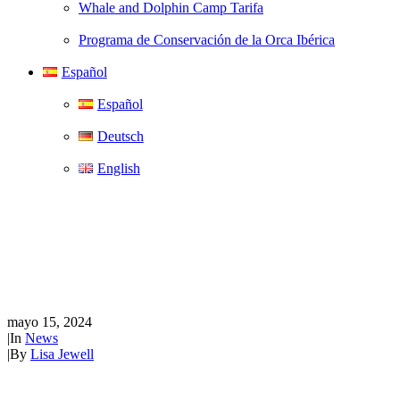
Whale and Dolphin Camp Tarifa
Programa de Conservación de la Orca Ibérica
Español
Español
Deutsch
English
WeWhale organizó un rally
'Empty the Tanks' en
Lanzarote
mayo 15, 2024
|
In
News
|
By
Lisa Jewell