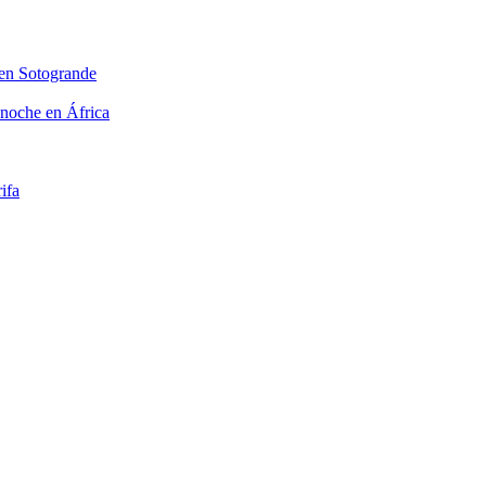
 en Sotogrande
 noche en África
ifa