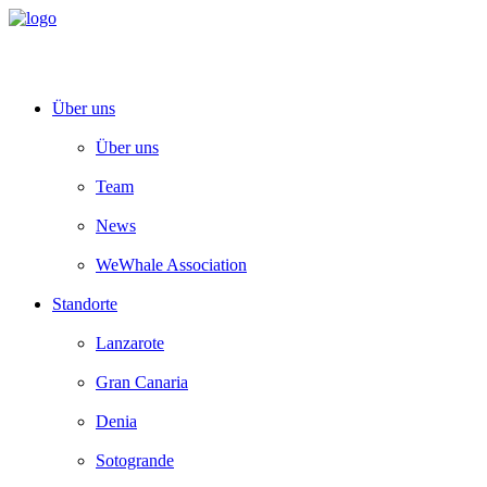
Über uns
Über uns
Team
News
WeWhale Association
Standorte
Lanzarote
Gran Canaria
Denia
Sotogrande