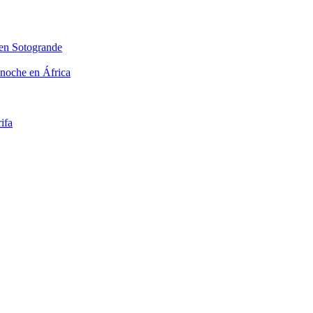
 en Sotogrande
 noche en África
ifa