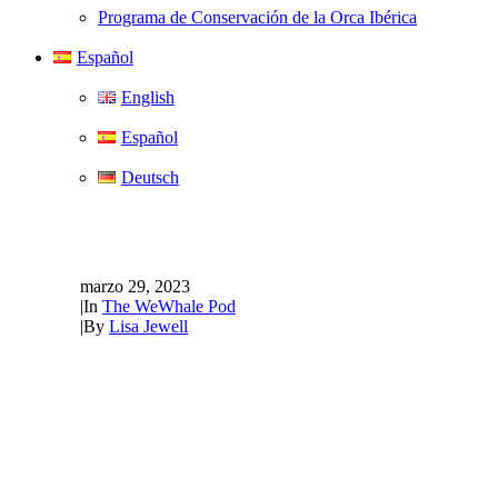
Programa de Conservación de la Orca Ibérica
Español
English
Español
Deutsch
The WeWhale Pod Episodio 
marzo 29, 2023
|
In
The WeWhale Pod
|
By
Lisa Jewell