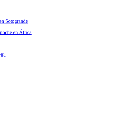
 en Sotogrande
 noche en África
ifa