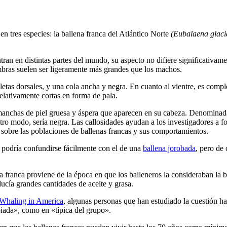
en tres especies: la ballena franca del Atlántico Norte
(Eubalaena glaci
ran en distintas partes del mundo, su aspecto no difiere significativam
mbras suelen ser ligeramente más grandes que los machos.
aletas dorsales, y una cola ancha y negra. En cuanto al vientre, es comp
relativamente cortas en forma de pala.
as manchas de piel gruesa y áspera que aparecen en su cabeza. Denominad
ro modo, sería negra. Las callosidades ayudan a los investigadores a foto
sobre las poblaciones de ballenas francas y sus comportamientos.
s podría confundirse fácilmente con el de una
ballena jorobada
, pero de 
ranca proviene de la época en que los balleneros la consideraban la ba
ucía grandes cantidades de aceite y grasa.
 Whaling in America
, algunas personas que han estudiado la cuestión ha
iada», como en «típica del grupo».