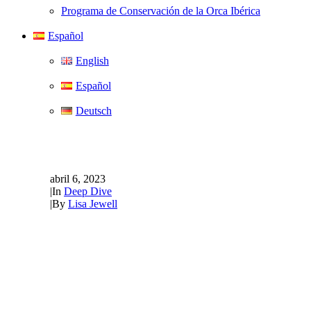
Programa de Conservación de la Orca Ibérica
Español
English
Español
Deutsch
Inmersión profunda... en ba
abril 6, 2023
|
In
Deep Dive
|
By
Lisa Jewell