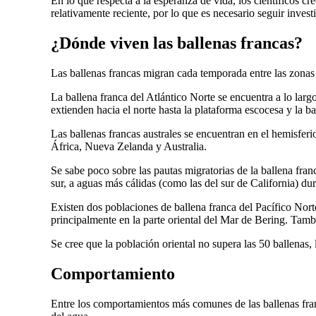
En lo que respecta a la esperanza de vida, los científicos c
relativamente reciente, por lo que es necesario seguir invest
¿Dónde viven las ballenas francas?
Las ballenas francas migran cada temporada entre las zonas
La ballena franca del Atlántico Norte se encuentra a lo larg
extienden hacia el norte hasta la plataforma escocesa y la b
Las ballenas francas australes se encuentran en el hemisferi
África, Nueva Zelanda y Australia.
Se sabe poco sobre las pautas migratorias de la ballena fran
sur, a aguas más cálidas (como las del sur de California) dur
Existen dos poblaciones de ballena franca del Pacífico Nort
principalmente en la parte oriental del Mar de Bering. Tambi
Se cree que la población oriental no supera las 50 ballenas
Comportamiento
Entre los comportamientos más comunes de las ballenas franc