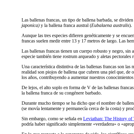
Las ballenas francas, un tipo de ballena barbada, se dividen 
japonica)
y la ballena franca austral (
Eubalaena australis
).
Aunque las tres especies difieren genéticamente y se encuent
francas suelen medir entre 13 y 17 metros de largo. Las he
Las ballenas francas tienen un cuerpo robusto y negro, sin 
especie también tiene rostrum arqueado y aletas pectorales 
Una característica distintiva de las ballenas francas son l
realidad son piojos de ballena que cubren una piel que, de ot
los años, contribuyendo a aumentar nuestros conocimientos 
De lejos, el alto soplo en forma de V de las ballenas franca
la ballena franca de su congénere barbado.
Durante mucho tiempo se ha dicho que el nombre de ballena f
(se movía lentamente y permanecía cerca de la costa) y prod
Sin embargo,
como se señala en
Leviathan: The History of
podría haber significado simplemente «verdadera» o «aprop