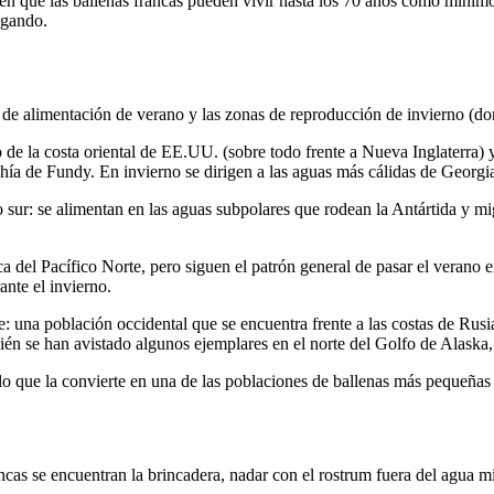
reen que las ballenas francas pueden vivir hasta los 70 años como mínimo
igando.
 de alimentación de verano y las zonas de reproducción de invierno (do
o de la costa oriental de EE.UU. (sobre todo frente a Nueva Inglaterra) 
ahía de Fundy. En invierno se dirigen a las aguas más cálidas de Georgia
o sur: se alimentan en las aguas subpolares que rodean la Antártida y mi
ca del Pacífico Norte, pero siguen el patrón general de pasar el verano e
ante el invierno.
e: una población occidental que se encuentra frente a las costas de Rus
én se han avistado algunos ejemplares en el norte del Golfo de Alaska, 
, lo que la convierte en una de las poblaciones de ballenas más pequeña
as se encuentran la brincadera, nadar con el rostrum fuera del agua mie